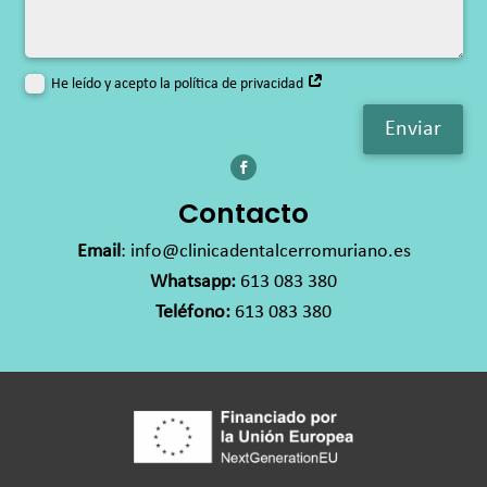
He leído y acepto la política de privacidad
Enviar
Contacto
Email
:
info@clinicadentalcerromuriano.es
Whatsapp:
613 083 380
Teléfono:
613 083 380